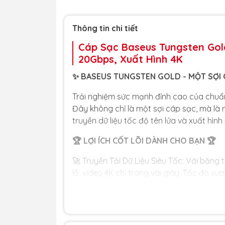
Thông tin chi tiết
Cáp Sạc Baseus Tungsten Gol
20Gbps, Xuất Hình 4K
✨ BASEUS TUNGSTEN GOLD - MỘT SỢI C
Trải nghiệm sức mạnh đỉnh cao của chuẩn
Đây không chỉ là một sợi cáp sạc, mà là 
truyền dữ liệu tốc độ tên lửa và xuất hình
🏆 LỢI ÍCH CỐT LÕI DÀNH CHO BẠN 🏆
🚀 Truyền Tải Dữ Liệu Siêu Tốc: Với băng
lồ, video 4K chỉ trong vài giây. Tốc độ vượ
công việc.
📺 Xuất Hình Ảnh 4K Sắc Nét: Dễ dàng kết
máy chiếu để tận hưởng hình ảnh và video 