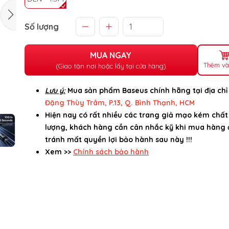
Số lượng
MUA NGAY
Thêm và
(Giao tận nơi hoặc lấy tại cửa hàng)
Lưu ý:
Mua sản phẩm Baseus chính hãng tại địa ch
Đặng Thùy Trâm, P.13, Q. Bình Thạnh, HCM
Hiện nay có rất nhiều các trang giả mạo kém chất
lượng, khách hàng cần cân nhắc kỹ khi mua hàng 
tránh mất quyền lợi bảo hành sau này !!!
Xem >>
Chính sách bảo hành