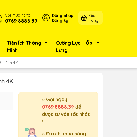
Gọi mua hàng
Đăng nhập
Giỏ
0769 8888 39
Đăng ký
hàng
Tiện Ích Thông
Cường Lực ~ Ốp
Minh
Lưng
ất Hình 4K
nh 4K
○ Gọi ngay
0769.8888.39
để
được tư vấn tốt nhất
!
○ Địa chỉ mua hàng