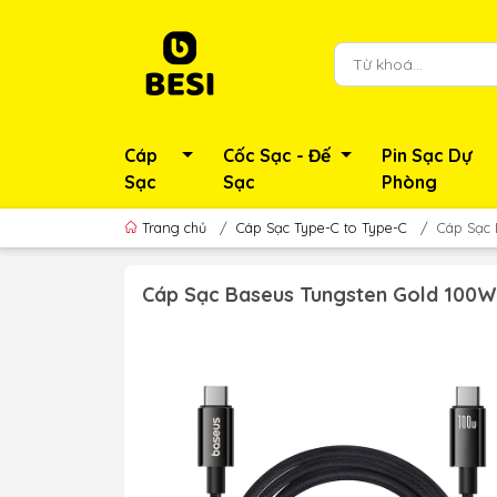
Cáp
Cốc Sạc - Đế
Pin Sạc Dự
Sạc
Sạc
Phòng
Trang chủ
/
Cáp Sạc Type-C to Type-C
/
Cáp Sạc 
Cáp Sạc Baseus Tungsten Gold 100W 