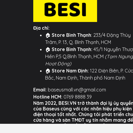
Địa chỉ:
🏠
Store Bình Thạnh
: 233/4 Đặng Thùy
Trâm, P. 13, Q. Bình Thạnh, HCM
🏠
Store Bình Thạnh:
45/1 Nguyễn Thư
Hiền P,5 Q.Bình Thạnh, HCM
(Tạm Ngưng
Hoạt Động)
🏠
Store Nam Định:
122 Điện Biên, P. Cử
Bắc, Nam Định, Thành phố Nam Định
Email:
baseusmall.vn@gmail.com
Hotline HCM:
0769 8888 39
Năm 2022, BESI.VN trở thành đại lý ủy quyề
của Baseus cùng với các nhãn hiệu phụ kiện
điện thoại tốt nhất. Chúng tôi phát triển ch
cửa hàng và sàn TMĐT uy tín nhằm mang đ
trải nghiệm tốt nhất về sản phẩm và dịch vụ
của BESI cho người dùng Việt Nam.