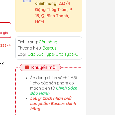
chính hãng:
233/4
Đặng Thùy Trâm, P.
13, Q. Bình Thạnh,
HCM
o giỏ
Tình trạng:
Còn hàng
ỉ
233/4
Thương hiệu:
Baseus
Loại:
Cáp Sạc Type-C to Type-C
để
Khuyến mãi
Áp dụng chính sách 1 đổi
1 cho các sản phẩm có
mạch điện tử
Chính Sách
Bảo Hành
Lưu ý
: Cách nhận biết
sản phẩm Baseus chính
hãng