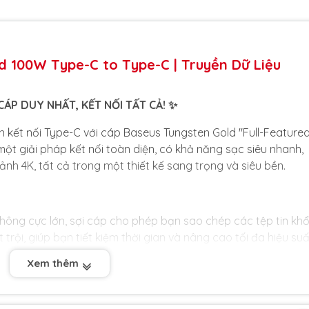
d 100W Type-C to Type-C | Truyền Dữ Liệu
ÁP DUY NHẤT, KẾT NỐI TẤT CẢ! ✨
 kết nối Type-C với cáp Baseus Tungsten Gold "Full-Featured
một giải pháp kết nối toàn diện, có khả năng sạc siêu nhanh,
 ảnh 4K, tất cả trong một thiết kế sang trọng và siêu bền.
 thông cực lớn, sợi cáp cho phép bạn sao chép các tệp tin kh
t trội, giúp bạn tiết kiệm thời gian và nâng cao tối đa hiệu suấ
Xem thêm
 nối laptop, máy tính bảng của bạn với màn hình ngoài, TV h
với độ phân giải 4K siêu nét, mang lại trải nghiệm làm việc v