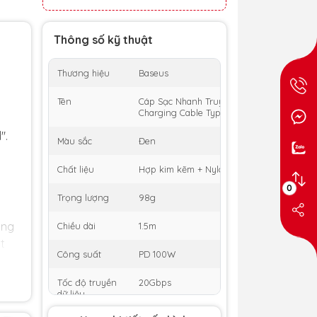
Thông số kỹ thuật
Thương hiệu
Baseus
Tên
Cáp Sạc Nhanh Truyền Dữ Liệu Baseus Tun
Charging Cable Type-C to Type-C 100W (U
".
Màu sắc
Đen
Chất liệu
Hợp kim kẽm + Nylon
0
Trọng lượng
98g
ổng
Chiều dài
1.5m
t
Công suất
PD 100W
Tốc độ truyền
20Gbps
oặc
dữ liệu
à