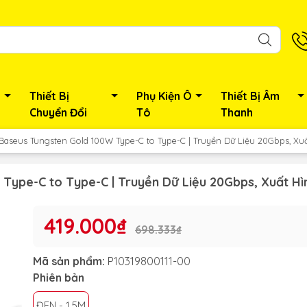
Thiết Bị
Phụ Kiện Ô
Thiết Bị Âm
Chuyển Đổi
Tô
Thanh
Baseus Tungsten Gold 100W Type-C to Type-C | Truyền Dữ Liệu 20Gbps, Xu
Type-C to Type-C | Truyền Dữ Liệu 20Gbps, Xuất Hì
419.000₫
698.333₫
Mã sản phẩm:
P10319800111-00
Phiên bản
ĐEN - 1.5M