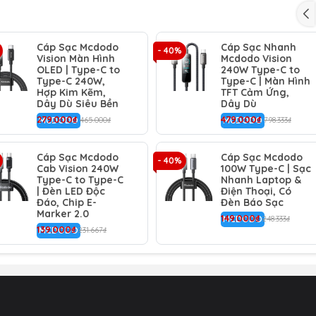
Bị: Cung cấp công suất sạc cực lớn, đáp ứng nhu cầu năng lư
Cáp Sạc Mcdodo
Cáp Sạc Nhanh
 máy tính bảng và sạc siêu nhanh cho điện thoại.
- 40%
Vision Màn Hình
Mcdodo Vision
OLED | Type-C to
240W Type-C to
Kế thừa sự sang trọng của dòng Tungsten Gold với đầu cắm bằ
Type-C 240W,
Type-C | Màn Hình
Hợp Kim Kẽm,
TFT Cảm Ứng,
lon mật độ cao. Sợi cáp không chỉ có vẻ ngoài đẳng cấp mà
Dây Dù Siêu Bền
Dây Dù
279.000₫
479.000₫
MCDODO
465.000₫
MCDODO
798.333₫
Cáp Sạc Mcdodo
Cáp Sạc Mcdodo
- 40%
 tính năng của cổng Type-C.
Cab Vision 240W
100W Type-C | Sạc
Type-C to Type-C
Nhanh Laptop &
| Đèn LED Độc
Điện Thoại, Có
Đáo, Chip E-
Đèn Báo Sạc
Marker 2.0
149.000₫
MCDODO
248.333₫
139.000₫
MCDODO
231.667₫
ptop và điện thoại.