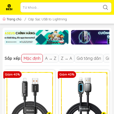
Trang chủ
/
Cáp Sạc USB to Lightning
Sắp xếp:
Mặc định
A → Z
Z → A
Giá tăng dần
Giá 
Giảm 40%
Giảm 40%