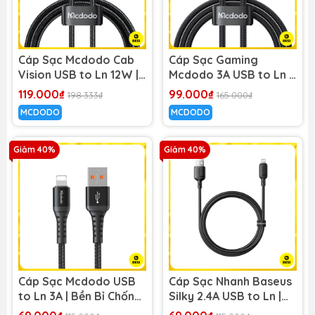
Cáp Sạc Mcdodo Cab
Cáp Sạc Gaming
Vision USB to Ln 12W |
Mcdodo 3A USB to Ln |
Đèn LED Độc Đáo,
Hiệu Ứng Đèn LED 7
119.000₫
99.000₫
198.333₫
165.000₫
Chống Đứt Gãy
Màu, Sạc Nhanh
MCDODO
MCDODO
Giảm 40%
Giảm 40%
Cáp Sạc Mcdodo USB
Cáp Sạc Nhanh Baseus
to Ln 3A | Bền Bỉ Chống
Silky 2.4A USB to Ln |
Gãy 30000 Lần, Truyền
Dây PVC Mềm Mại, Dẻo