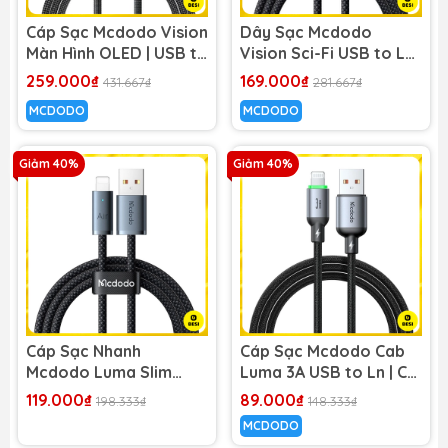
Cáp Sạc Mcdodo Vision
Dây Sạc Mcdodo
Màn Hình OLED | USB to
Vision Sci-Fi USB to Ln
Ln 3A, Hợp Kim Kẽm,
3A | Hiệu Ứng LED 3D,
259.000₫
169.000₫
431.667₫
281.667₫
Dây Dù
Đầu Hợp Kim Kẽm
MCDODO
MCDODO
Giảm 40%
Giảm 40%
Cáp Sạc Nhanh
Cáp Sạc Mcdodo Cab
Mcdodo Luma Slim
Luma 3A USB to Ln | Có
Cable USB to Ln 3A |
Đèn LED Báo Sạc Xanh
119.000₫
89.000₫
198.333₫
148.333₫
Dây Dù Siêu Bền, Có
MCDODO
Đèn LED