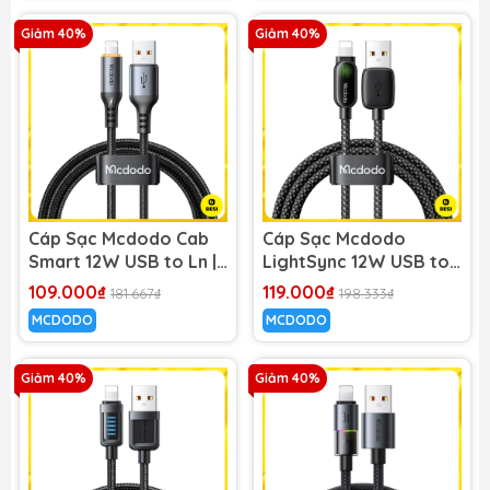
Giảm 40%
Giảm 40%
Cáp Sạc Mcdodo Cab
Cáp Sạc Mcdodo
Smart 12W USB to Ln |
LightSync 12W USB to
Tự Ngắt Thông Minh,
Ln | Có Đèn LED
109.000₫
119.000₫
181.667₫
198.333₫
Có Đèn Báo Sạc
Ambient Độc Đáo
MCDODO
MCDODO
Giảm 40%
Giảm 40%