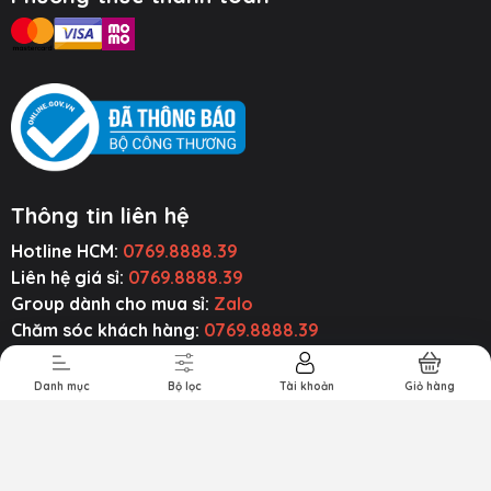
Thông tin liên hệ
Hotline HCM:
0769.8888.39
ụ Kiện Ô Tô
Thiết Bị Âm
Tiện Ích Thông
Cường Lực ~
Thanh
Minh
Ốp Lưng
Liên hệ giá sỉ:
0769.8888.39
Group dành cho mua sỉ:
Zalo
Chăm sóc khách hàng:
0769.8888.39
Email liên hệ:
baseusmall.vn@gmail.com
Zalo:
0769.8888.39
Danh mục
Bộ lọc
Tài khoản
Giỏ hàng