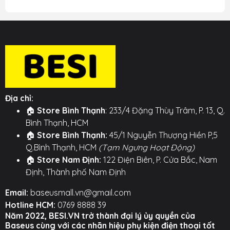
Địa chỉ:
🏠
Store Bình Thạnh
: 233/4 Đặng Thùy Trâm, P. 13, Q.
Bình Thạnh, HCM
🏠
Store Bình Thạnh:
45/1 Nguyễn Thượng Hiền P,5
Q.Bình Thạnh, HCM
(Tạm Ngưng Hoạt Động)
🏠
Store Nam Định:
122 Điện Biên, P. Cửa Bắc, Nam
Định, Thành phố Nam Định
Email:
baseusmall.vn@gmail.com
Hotline HCM:
0769 8888 39
Năm 2022, BESI.VN trở thành đại lý ủy quyền của
Baseus cùng với các nhãn hiệu phụ kiện điện thoại tốt