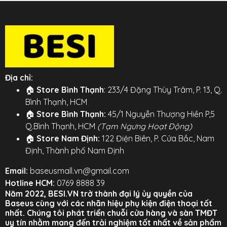
Địa chỉ:
🏠
Store Bình Thạnh
: 233/4 Đặng Thùy Trâm, P. 13, Q.
Bình Thạnh, HCM
🏠
Store Bình Thạnh:
45/1 Nguyễn Thượng Hiền P,5
Q.Bình Thạnh, HCM
(Tạm Ngưng Hoạt Động)
🏠
Store Nam Định:
122 Điện Biên, P. Cửa Bắc, Nam
Định, Thành phố Nam Định
Email:
baseusmall.vn@gmail.com
Hotline HCM:
0769 8888 39
Năm 2022, BESI.VN trở thành đại lý ủy quyền của
Baseus cùng với các nhãn hiệu phụ kiện điện thoại tốt
nhất. Chúng tôi phát triển chuỗi cửa hàng và sàn TMĐT
uy tín nhằm mang đến trải nghiệm tốt nhất về sản phẩm