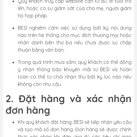
Quý khách truy cập website cần từ đủ 18 tuổi trở
lên, hoặc có sự giám sát của cha mẹ, người giám
hộ hợp pháp.
BESI nghiêm cấm việc sử dụng bất kỳ nội dung
nào trên hệ thống cho mục đích thương mại hoặc
nhân danh bên thứ ba nếu chưa được sự chấp
thuận bằng văn bản.
Trong quá trình mua sắm, quý khách có thể đồng
ý nhận thông báo khuyến mãi từ BESI và hoàn
toàn có thể từ chối nhận thư bất kỳ lúc nào nếu
không còn nhu cầu.
2. Đặt hàng và xác nhận
đơn hàng
Khi quý khách đặt hàng, BESI sẽ tiếp nhận yêu cầu
và tạo mã số đơn hàng. Đơn hàng sẽ được chính
thức xác nhận khi đáp ứng đủ các tiêu chí giao