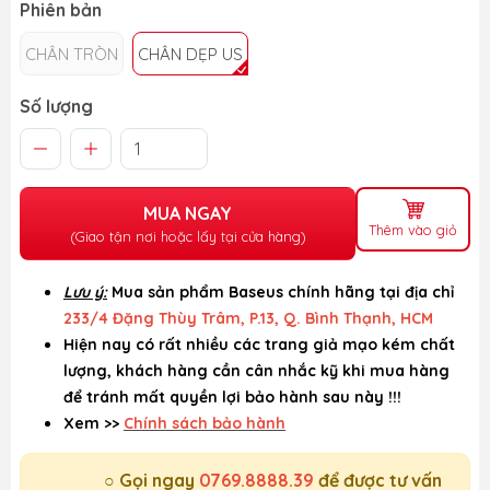
Phiên bản
CHÂN TRÒN
CHÂN DẸP US
Số lượng
MUA NGAY
Thêm vào giỏ
(Giao tận nơi hoặc lấy tại cửa hàng)
Lưu ý:
Mua sản phẩm Baseus chính hãng tại địa chỉ
233/4 Đặng Thùy Trâm, P.13, Q. Bình Thạnh, HCM
Hiện nay có rất nhiều các trang giả mạo kém chất
lượng, khách hàng cần cân nhắc kỹ khi mua hàng
để tránh mất quyền lợi bảo hành sau này !!!
Xem >>
Chính sách bảo hành
○ Gọi ngay
0769.8888.39
để được tư vấn