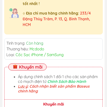
tốt nhất !
○ Địa chỉ mua hàng chính hãng:
233/4
Đặng Thùy Trâm, P. 13, Q. Bình Thạnh,
HCM
Tình trạng:
Còn hàng
Thương hiệu:
Mcdodo
Loại:
Cốc Sạc iPhone / SamSung
Khuyến mãi
Áp dụng chính sách 1 đổi 1 cho các sản phẩm
có mạch điện tử
Chính Sách Bảo Hành
Lưu ý
: Cách nhận biết sản phẩm Baseus
chính hãng
Khuyến mãi