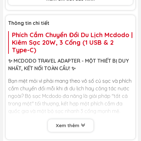
định mức
Công suất
4000W
Thông tin chi tiết
định mức
Phích Cắm Chuyển Đổi Du Lịch Mcdodo |
Type-C1/C2
5V-3A, 9V-2.22A, 12V-1.67A 20W Max.
Output
Kiêm Sạc 20W, 3 Cổng (1 USB & 2
Type-C)
USB Output
5V-3A, 9V-2A, 12V-1.5A 18W Max.
✨ MCDODO TRAVEL ADAPTER - MỘT THIẾT BỊ DUY
AC Input
100-240V, 50/60Hz, 0.8A
NHẤT, KẾT NỐI TOÀN CẦU! ✨
Bạn mệt mỏi vì phải mang theo vô số củ sạc và phích
cắm chuyển đổi mỗi khi đi du lịch hay công tác nước
ngoài? Bộ sạc Mcdodo đa năng là giải pháp "tất cả
trong một" tối thượng, kết hợp một phích cắm đa
quốc gia và một bộ sạc nhanh 3 cổng mạnh mẽ.
🏆 LỢI ÍCH CỐT LÕI DÀNH CHO BẠN 🏆
Xem thêm
🌍 Tương Thích Mọi Ổ Cắm Toàn Cầu: Tích hợp sẵn