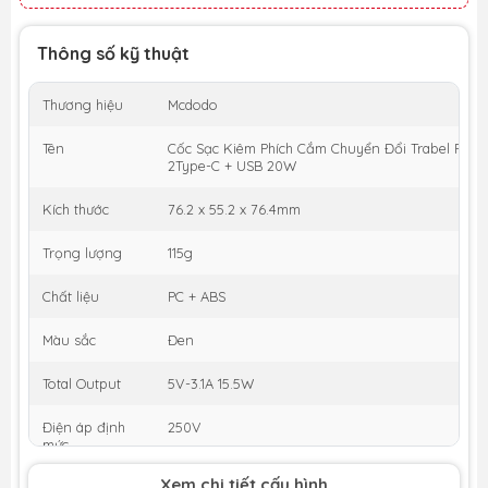
Thông số kỹ thuật
Thương hiệu
Mcdodo
Tên
Cốc Sạc Kiêm Phích Cắm Chuyển Đổi Trabel Plus 
2Type-C + USB 20W
Kích thước
76.2 x 55.2 x 76.4mm
Trọng lượng
115g
Chất liệu
PC + ABS
Màu sắc
Đen
Total Output
5V-3.1A 15.5W
Điện áp định
250V
mức
Xem chi tiết cấu hình
Dòng điện
16A