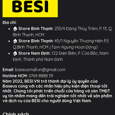
minh, đảm bảo an toàn tuyệt đối cho bạn và các
thiết bị.
⚙️ TÍNH NĂNG NỔI BẬT ⚙️
Địa chỉ:
🏠
Store Bình Thạnh
: 233/4 Đặng Thùy Trâm, P. 13, Q.
○ Thiết kế "tất cả trong một": Phích cắm chuyển đổi
Bình Thạnh, HCM
đa quốc gia kiêm bộ sạc đa cổng.
🏠
Store Bình Thạnh:
45/1 Nguyễn Thượng Hiền P,5
Q.Bình Thạnh, HCM
(Tạm Ngưng Hoạt Động)
○ Sạc 4 thiết bị cùng lúc: 1 qua ổ cắm AC, 3 qua 3
🏠
Store Nam Định:
122 Điện Biên, P. Cửa Bắc, Nam
cổng sạc (1 USB, 2 Type-C).
Định, Thành phố Nam Định
○ Tích hợp bộ sạc nhanh công suất cao.
Email:
baseusmall.vn@gmail.com
○ Thiết kế nhỏ gọn, an toàn, lý tưởng cho du lịch.
Hotline HCM:
0769 8888 39
Năm 2022, BESI.VN trở thành đại lý ủy quyền của
Hình ảnh sản phẩm
Baseus cùng với các nhãn hiệu phụ kiện điện thoại tốt
nhất. Chúng tôi phát triển chuỗi cửa hàng và sàn TMĐT
uy tín nhằm mang đến trải nghiệm tốt nhất về sản phẩm
và dịch vụ của BESI cho người dùng Việt Nam.
Chính sách