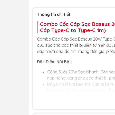
Thông tin chi tiết
Combo Cốc Cáp Sạc Baseus 2
Cáp Type-C to Type-C 1m)
Combo Cốc Cáp Sạc Baseus 20W Type-C là 
quả sạc cho các thiết bị điện tử hiện đ
cáp nhựa dẻo dài 1m, mang đến giải pháp 
Đặc Điểm Nổi Bật:
Công Suất 20W Sạc Nhanh: Cốc sạc 
nạp năng lượng cho các thiết bị, phù
Dây Cáp Nhựa Dẻo 1m: Cáp đi kèm v
không sợ bị đứt gãy, giúp người dùn
Thiết Kế Chân Cắm Dẹp: Thiết kế ch
trong nhiều ổ điện khác nhau mà khô
An Toàn Sạc: Tích hợp các chức nă