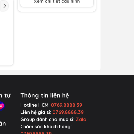
Xem chi tiết cấu hình
Chất liệu cáp
Nhựa dẻo
Input
100-240V~,
 trì
50/60Hz, 0.8A
Max
p.
Type-C Output
5V-3A, 9V-2.22A,
12V-1.67A Max.
Tốc độ truyền
480Mbps
g.
dữ liệu
n tử
Thông tin liên hệ
Hotline HCM:
0769.8888.39
Liên hệ giá sỉ:
0769.8888.39
Group dành cho mua sỉ:
Zalo
án
Chăm sóc khách hàng:
0769.8888.39