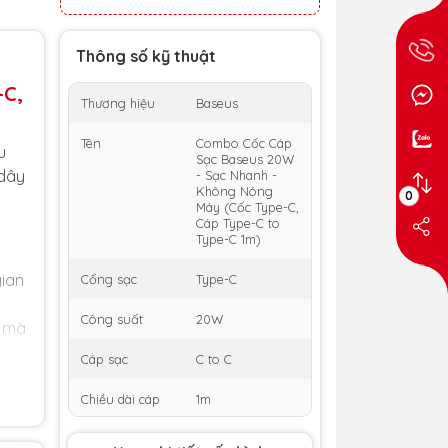
Thông số kỹ thuật
-C,
Thương hiệu
Baseus
Tên
Combo Cốc Cáp
u
Sạc Baseus 20W
 dây
- Sạc Nhanh -
Không Nóng
0
Máy (Cốc Type-C,
Cáp Type-C to
Type-C 1m)
gian
Cổng sạc
Type-C
Công suất
20W
n mà
Cáp sạc
C to C
Chiều dài cáp
1m
m
Màu sắc
Đen / Trắng