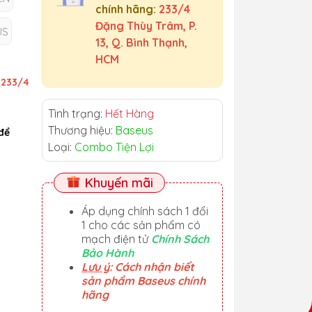
chính hãng:
233/4
Đặng Thùy Trâm, P.
US
13, Q. Bình Thạnh,
HCM
ỉ
233/4
Tình trạng:
Hết Hàng
Thương hiệu:
Baseus
để
Loại:
Combo Tiện Lợi
Khuyến mãi
Áp dụng chính sách 1 đổi
1 cho các sản phẩm có
mạch điện tử
Chính Sách
Bảo Hành
Lưu ý
: Cách nhận biết
sản phẩm Baseus chính
hãng