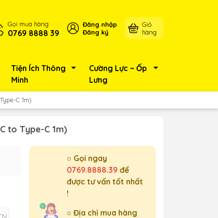
Gọi mua hàng
Đăng nhập
Giỏ
0769 8888 39
Đăng ký
hàng
Tiện Ích Thông
Cường Lực ~ Ốp
Minh
Lưng
Type-C 1m)
C to Type-C 1m)
○ Gọi ngay
0769.8888.39
để
được tư vấn tốt nhất
!
○ Địa chỉ mua hàng
CN