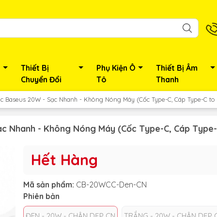
Thiết Bị
Phụ Kiện Ô
Thiết Bị Âm
Chuyển Đổi
Tô
Thanh
 Baseus 20W - Sạc Nhanh - Không Nóng Máy (Cốc Type-C, Cáp Type-C to 
c Nhanh - Không Nóng Máy (Cốc Type-C, Cáp Type-
Hết Hàng
Mã sản phẩm:
CB-20WCC-Den-CN
Phiên bản
ĐEN - 20W - CHÂN DẸP CN
TRẮNG - 20W - CHÂN DẸP 