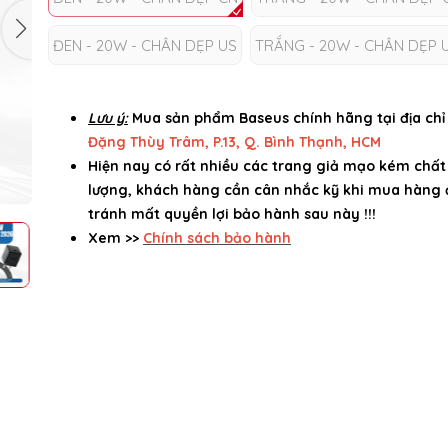
ĐEN - 20W - CHÂN DẸP US
TRẮNG - 20W - CHÂN DẸP 
Lưu ý:
Mua sản phẩm Baseus chính hãng tại địa ch
Đặng Thùy Trâm, P.13, Q. Bình Thạnh, HCM
Hiện nay có rất nhiều các trang giả mạo kém chất
lượng, khách hàng cần cân nhắc kỹ khi mua hàng 
tránh mất quyền lợi bảo hành sau này !!!
Xem >>
Chính sách bảo hành