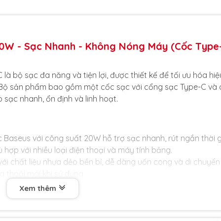
0W - Sạc Nhanh - Không Nóng Máy (Cốc Type
bộ sạc đa năng và tiện lợi, được thiết kế để tối ưu hóa hiệ
ại. Bộ sản phẩm bao gồm một cốc sạc với cổng sạc Type-C và
sạc nhanh, ổn định và linh hoạt.
Baseus với công suất 20W hỗ trợ sạc nhanh, rút ngắn thời 
 hợp với nhiều loại điện thoại và máy tính bảng.
ới chất liệu nhựa dẻo bền bỉ, dễ dàng uốn cong và di chuyể
g thoải mái khi sử dụng.
ân cắm dẹp nhỏ gọn, tiết kiệm không gian, dễ dàng sử dụng
Xem thêm
ng bị chiếm diện tích.
ng bảo vệ như chống quá nhiệt, quá dòng và ngắn mạch, đả