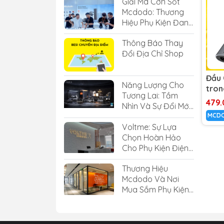
Giải Mã Cơn Sốt
Mcdodo: Thương
Hiệu Phụ Kiện Đang
"Làm Mưa Làm Gió"
Thông Báo Thay
Giới Công Nghệ
Đổi Địa Chỉ Shop
Đầu 
Năng Lượng Cho
tron
Tương Lai: Tầm
Sạc
479
Nhìn Và Sự Đổi Mới
Vừa
MCD
Của Voltnex Tại
Voltme: Sự Lựa
CES2024
Chọn Hoàn Hảo
Cho Phụ Kiện Điện
Thoại Chất Lượng
Thương Hiệu
Mcdodo Và Nơi
Mua Sắm Phụ Kiện
Mcdodo Chính
Hãng