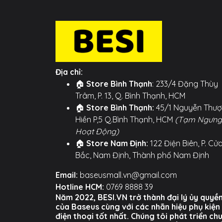
Địa chỉ:
🏠
Store Bình Thạnh
: 233/4 Đặng Thùy
Trâm, P. 13, Q. Bình Thạnh, HCM
🏠
Store Bình Thạnh:
45/1 Nguyễn Thư
Hiền P,5 Q.Bình Thạnh, HCM
(Tạm Ngưng
Hoạt Động)
🏠
Store Nam Định:
122 Điện Biên, P. Cử
Bắc, Nam Định, Thành phố Nam Định
Email:
baseusmall.vn@gmail.com
Hotline HCM:
0769 8888 39
Năm 2022, BESI.VN trở thành đại lý ủy quyề
của Baseus cùng với các nhãn hiệu phụ kiện
điện thoại tốt nhất. Chúng tôi phát triển ch