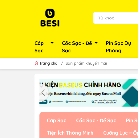
Cáp
Cốc Sạc - Đế
Pin Sạc Dự
Sạc
Sạc
Phòng
Trang chủ
/
Sản phẩm khuyến mãi
Cáp Sạc
Cốc Sạc - Đế Sạc
Pin 
Tiện Ích Thông Minh
Cường Lực ~ Ố