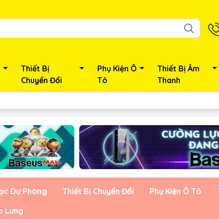
Thiết Bị
Phụ Kiện Ô
Thiết Bị Âm
Chuyển Đổi
Tô
Thanh
Sạc Dự Phòng
Thiết Bị Chuyển Đổi
Phụ Kiện Ô Tô
p Lưng