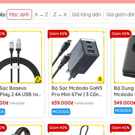
ếp:
Mặc định
A → Z
Z → A
Giá tăng dần
Giá giảm dầ
40%
Giảm 40%
Giảm 40%
Sạc Baseus
Bộ Sạc Mcdodo GaN5
Bộ Dụng
Play 2.4A USB to
Pro Mini 67W | 3 Cổng,
Mcdodo 8
 Đầu Hợp Kim Kẽm,
Sạc Nhanh Laptop &
Tích Hợp
000₫
639.000₫
349.000
148.333₫
1.065.000₫
 TPE Dày 6mm Cao
Điện Thoại, Kèm Cáp
AppleWa
MCDODO
US
MCDODO
Đầu Chu
40%
Giảm 40%
Giảm 40%