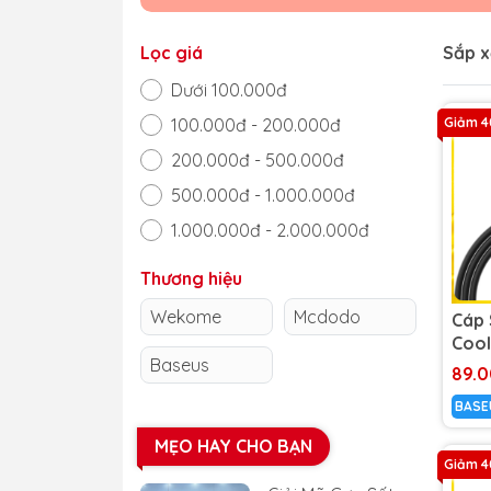
Lọc giá
Sắp x
Dưới 100.000đ
100.000đ - 200.000đ
Giảm 
200.000đ - 500.000đ
500.000đ - 1.000.000đ
1.000.000đ - 2.000.000đ
Trên 2.000.000đ
Thương hiệu
Wekome
Mcdodo
Cáp 
Cool
Baseus
Ln |
89.
Dây
BASE
Cấp
MẸO HAY CHO BẠN
Giảm 