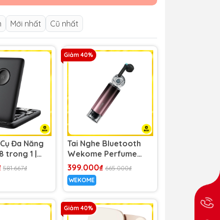
n
Mới nhất
Cũ nhất
Giảm 40%
 Cụ Đa Năng
Tai Nghe Bluetooth
 trong 1 |
Wekome Perfume
 Sạc Đồng Hồ
Earphone Perfect
₫
399.000₫
581.667₫
665.000₫
tch & Nhiều
Experience V55
WEKOME
yển
Wireless Earphone
Giảm 40%