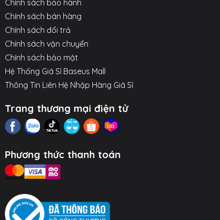
Chính sách bảo hành
⚙️ TÍNH NĂNG NỔI BẬT ⚙️
Chính sách bán hàng
Chính sách đổi trả
○ Cơ chế khóa trượt trụ tròn (Cylindrical Slide Lock)
Chính sách vận chuyển
độc đáo, an toàn.
Chính sách bảo mật
○ Chuẩn chống nước IPX8: An toàn ở độ sâu lên đến
Hệ Thống Giá Sỉ Baseus Mall
30 mét.
Thông Tin Liên Hệ Nhập Hàng Giá Sỉ
○ Vật liệu TPU trong suốt cho phép cảm ứng nhạy và
Trang thương mại điện tử
chụp ảnh rõ nét.
Hình ảnh sản phẩm
Phương thức thanh toán