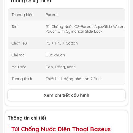
Thông số kỹ thuật
Thương hiệu
Baseus
Tên
Túi Chống Nước OS-Baseus AquaGlide Waterproo
Pouch with Cylindrical Slide Lock
Chất liệu
PC + TPU + Cotton
Chế tác
Đúc khuôn
Màu sắc
Đen, Trắng, Xanh
Tương thích
Thiết bị di động nhỏ hơn 7.2inch
Xem chi tiết cấu hình
Thông tin chi tiết
Túi Chống Nước Điện Thoại Baseus