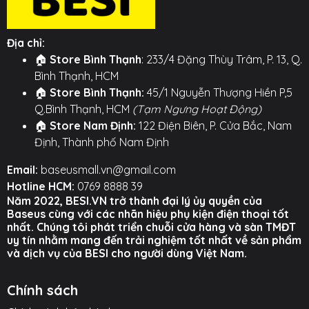
khóa gài truyền thống.
🌊 Chống Nước Toàn Diện Chuẩn IPX8: Với tiêu chuẩn
Địa chỉ:
chống nước cao nhất IPX8, túi có thể bảo vệ an toàn
🏠
Store Bình Thạnh
: 233/4 Đặng Thùy Trâm, P. 13, Q.
cho điện thoại của bạn ở độ sâu lên đến 30 mét.
Bình Thạnh, HCM
Hoàn toàn yên tâm không lo nước, bụi hay cát xâm
🏠
Store Bình Thạnh:
45/1 Nguyễn Thượng Hiền P,5
nhập làm hỏng thiết bị.
Q.Bình Thạnh, HCM
(Tạm Ngưng Hoạt Động)
📸 Cảm Ứng Nhạy, Chụp Ảnh Trong Veo: Lớp màng
🏠
Store Nam Định:
122 Điện Biên, P. Cửa Bắc, Nam
TPU cao cấp siêu trong suốt và mỏng, cho phép bạn
Định, Thành phố Nam Định
thao tác cảm ứng trên màn hình một cách mượt mà.
Email:
baseusmall.vn@gmail.com
Đặc biệt, chất liệu này không làm ảnh hưởng đến
Hotline HCM:
0769 8888 39
chất lượng camera, giúp bạn ghi lại những khoảnh
Năm 2022, BESI.VN trở thành đại lý ủy quyền của
khắc sắc nét và sống động ngay cả dưới nước.
Baseus cùng với các nhãn hiệu phụ kiện điện thoại tốt
nhất. Chúng tôi phát triển chuỗi cửa hàng và sàn TMĐT
🏊 Dây Đeo Mềm Mại & Thoải Mái: Mỗi chiếc túi đều đi
uy tín nhằm mang đến trải nghiệm tốt nhất về sản phẩm
kèm một dây đeo cổ bằng vải cotton mềm mại, có
và dịch vụ của BESI cho người dùng Việt Nam.
thể điều chỉnh độ dài. Giúp bạn luôn giữ điện thoại bên
mình một cách an toàn mà vẫn rảnh tay để bơi lội và
Chính sách
tham gia các hoạt động khác.