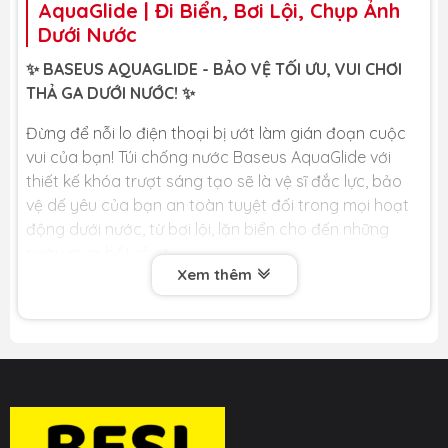
AquaGlide | Đi Biển, Bơi Lội, Chụp Ảnh
Dưới Nước
✨ BASEUS AQUAGLIDE - BẢO VỆ TỐI ƯU, VUI CHƠI
THẢ GA DƯỚI NƯỚC! ✨
Đừng để nỗi lo điện thoại bị ướt làm gián đoạn cuộc
vui của bạn! Túi chống nước Baseus AquaGlide với
thiết kế khóa trượt sáng tạo sẽ là vệ sĩ đắc lực, bảo
vệ dế yêu của bạn an toàn tuyệt đối trong mọi hoạt
động dưới nước, từ bơi lội, lặn biển cho đến những
ngày mưa bất chợt.
Xem thêm
🏆 LỢI ÍCH CỐT LÕI DÀNH CHO BẠN 🏆
🔒 Khóa Trượt Trụ Tròn Sáng Tạo, An Toàn Tuyệt Đối:
Điểm khác biệt lớn nhất! Thiết kế khóa trượt xoay hình
trụ độc đáo, chỉ cần một thao tác trượt và xoay đơn
giản để niêm phong túi một cách chắc chắn. An toàn,
kín khí và dễ sử dụng hơn gấp nhiều lần so với các loại