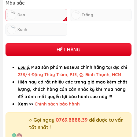
Màu sắc
Đen
Trắng
Xanh
HẾT HÀNG
Lưu ý:
Mua sản phẩm Baseus chính hãng tại địa chỉ
233/4 Đặng Thùy Trâm, P.13, Q. Bình Thạnh, HCM
Hiện nay có rất nhiều các trang giả mạo kém chất
lượng, khách hàng cần cân nhắc kỹ khi mua hàng
để tránh mất quyền lợi bảo hành sau này !!!
Xem >>
Chính sách bảo hành
○ Gọi ngay
0769.8888.39
để được tư vấn
tốt nhất !