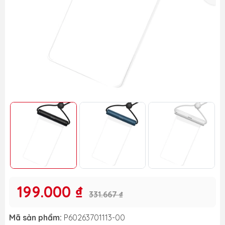
199.000 ₫
331.667 ₫
Mã sản phẩm:
P60263701113-00