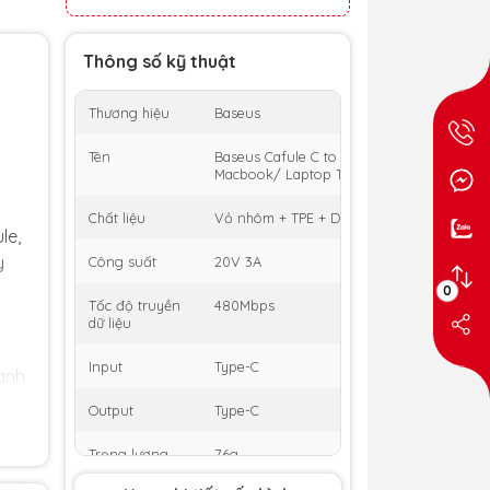
Thông số kỹ thuật
Thương hiệu
Baseus
Tên
Baseus Cafule C to C PD cho Smartphone/ 
Macbook/ Laptop Type C
Chất liệu
Vỏ nhôm + TPE + Dây Nylong
le,
y
Công suất
20V 3A
0
Tốc độ truyền
480Mbps
dữ liệu
Input
Type-C
anh
là
Output
Type-C
Trọng lượng
76g