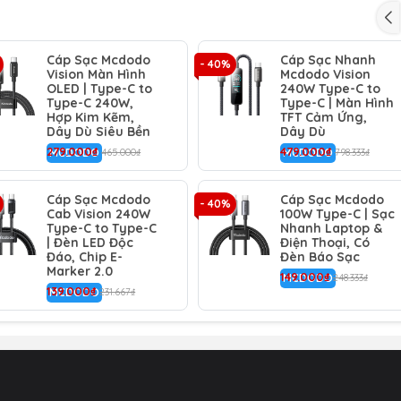
 rối và đặc biệt là chống đứt gãy. Cổ cáp được gia cố bằn
n lần uốn cong.
Cáp Sạc Mcdodo
Cáp Sạc Nhanh
g minh giúp nhận diện thiết bị và điều chỉnh dòng điện phù hợp
- 40%
Vision Màn Hình
Mcdodo Vision
 toàn, bảo vệ pin cho các thiết bị của bạn khỏi nguy cơ quá
OLED | Type-C to
240W Type-C to
Type-C 240W,
Type-C | Màn Hình
Hợp Kim Kẽm,
TFT Cảm Ứng,
Dây Dù Siêu Bền
Dây Dù
àng đồng bộ hóa hình ảnh, video và tài liệu với tốc độ truyề
279.000₫
479.000₫
MCDODO
465.000₫
MCDODO
798.333₫
ột dây dán (velcro) tiện lợi giúp bạn cuộn cáp lại gọn gàng.
Cáp Sạc Mcdodo
Cáp Sạc Mcdodo
- 40%
Cab Vision 240W
100W Type-C | Sạc
Type-C to Type-C
Nhanh Laptop &
h laptop, máy tính bảng, điện thoại.
| Đèn LED Độc
Điện Thoại, Có
Đáo, Chip E-
Đèn Báo Sạc
 gia cố chống gãy.
Marker 2.0
149.000₫
MCDODO
248.333₫
139.000₫
MCDODO
231.667₫
cùng lúc.