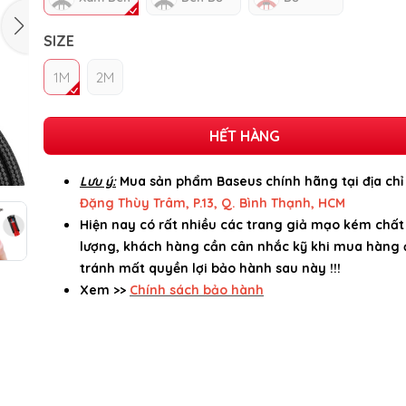
SIZE
1M
2M
HẾT HÀNG
Lưu ý:
Mua sản phẩm Baseus chính hãng tại địa ch
Đặng Thùy Trâm, P.13, Q. Bình Thạnh, HCM
Hiện nay có rất nhiều các trang giả mạo kém chất
lượng, khách hàng cần cân nhắc kỹ khi mua hàng 
tránh mất quyền lợi bảo hành sau này !!!
Xem >>
Chính sách bảo hành