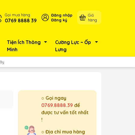
Gọi mua hàng
Đăng nhập
Giỏ
0769 8888 39
Đăng ký
hàng
Tiện Ích Thông
Cường Lực ~ Ốp
Minh
Lưng
Gãy
○ Gọi ngay
0769.8888.39
để
được tư vấn tốt nhất
!
○ Địa chỉ mua hàng