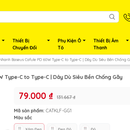
Thiết Bị
Phụ Kiện Ô
Thiết Bị Âm
Chuyển Đổi
Tô
Thanh
Nhanh Baseus Cafule PD 60W Type-C to Type-C | Dây Dù Siêu Bền Chống 
 Type-C to Type-C | Dây Dù Siêu Bền Chống Gãy
79.000 ₫
131.667 ₫
Mã sản phẩm:
CATKLF-GG1
Màu sắc
Xám Đen
Đen Đỏ
Đỏ