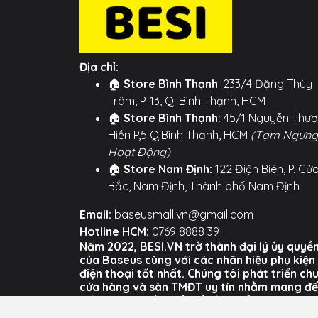
Địa chỉ:
🏠
Store Bình Thạnh
: 233/4 Đặng Thùy
Trâm, P. 13, Q. Bình Thạnh, HCM
🏠
Store Bình Thạnh:
45/1 Nguyễn Thư
Hiền P,5 Q.Bình Thạnh, HCM
(Tạm Ngưng
Hoạt Động)
🏠
Store Nam Định:
122 Điện Biên, P. Cử
Bắc, Nam Định, Thành phố Nam Định
Email:
baseusmall.vn@gmail.com
Hotline HCM:
0769 8888 39
Năm 2022, BESI.VN trở thành đại lý ủy quyề
của Baseus cùng với các nhãn hiệu phụ kiện
điện thoại tốt nhất. Chúng tôi phát triển ch
cửa hàng và sàn TMĐT uy tín nhằm mang đ
trải nghiệm tốt nhất về sản phẩm và dịch vụ
của BESI cho người dùng Việt Nam.