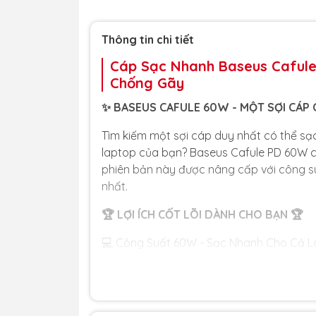
Thông tin chi tiết
Cáp Sạc Nhanh Baseus Cafule
Chống Gãy
✨ BASEUS CAFULE 60W - MỘT SỢI CÁP C
Tìm kiếm một sợi cáp duy nhất có thể sạc
laptop của bạn? Baseus Cafule PD 60W chí
phiên bản này được nâng cấp với công su
nhất.
🏆 LỢI ÍCH CỐT LÕI DÀNH CHO BẠN 🏆
💻 Công Suất 60W - Sạc Nhanh Cho Cả La
cho Macbook, các dòng laptop mỏng nhẹ, 
giải pháp sạc đa năng "tất cả trong một" t
💪 Dây Dù Bện Chống Đứt Huyền Thoại: Nổi