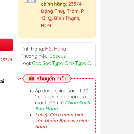
chính hãng:
233/4
Đặng Thùy Trâm, P.
13, Q. Bình Thạnh,
HCM
Tình trạng:
Hết Hàng
Thương hiệu:
Baseus
ỉ
233/4
Loại:
Cáp Sạc Type-C to Type-C
Khuyến mãi
để
Áp dụng chính sách 1 đổi
1 cho các sản phẩm có
mạch điện tử
Chính Sách
Bảo Hành
Lưu ý
: Cách nhận biết
sản phẩm Baseus chính
hãng