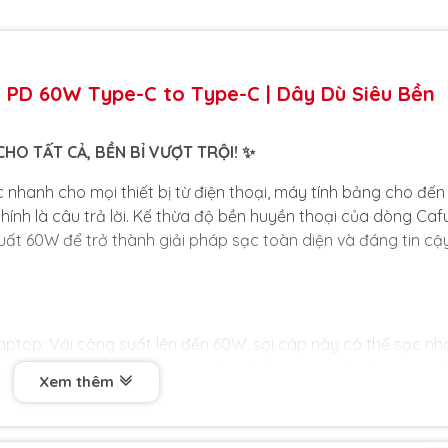
 PD 60W Type-C to Type-C | Dây Dù Siêu Bền
HO TẤT CẢ, BỀN BỈ VƯỢT TRỘI! ✨
 nhanh cho mọi thiết bị từ điện thoại, máy tính bảng cho đến
nh là câu trả lời. Kế thừa độ bền huyền thoại của dòng Cafu
ất 60W để trở thành giải pháp sạc toàn diện và đáng tin cậ
ptop: Với công suất lên đến 60W, sợi cáp này có thể sạc nh
máy tính bảng và mọi điện thoại hỗ trợ sạc nhanh PD. Đây 
Xem thêm
iện lợi.
 tiếng với lớp vỏ bện từ sợi nylon mật độ cao, cáp Baseus