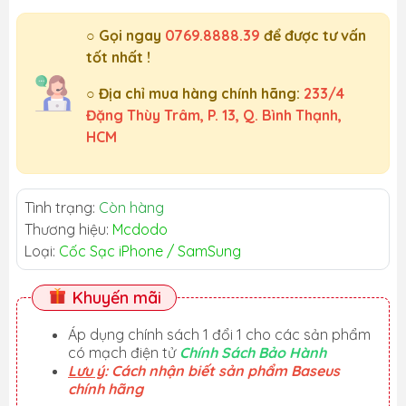
○ Gọi ngay
0769.8888.39
để được tư vấn
tốt nhất !
○ Địa chỉ mua hàng chính hãng:
233/4
Đặng Thùy Trâm, P. 13, Q. Bình Thạnh,
HCM
Tình trạng:
Còn hàng
Thương hiệu:
Mcdodo
Loại:
Cốc Sạc iPhone / SamSung
Khuyến mãi
Áp dụng chính sách 1 đổi 1 cho các sản phẩm
có mạch điện tử
Chính Sách Bảo Hành
Lưu ý
: Cách nhận biết sản phẩm Baseus
chính hãng