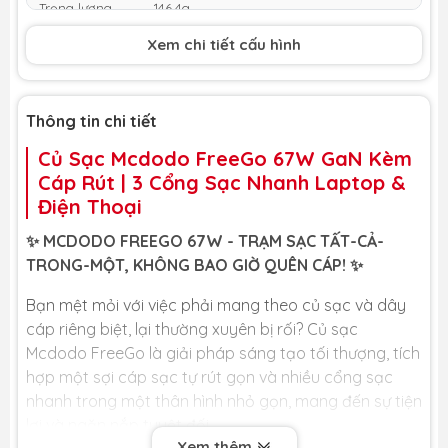
Trọng lượng
146.4g
Xem chi tiết cấu hình
Thông tin chi tiết
Củ Sạc Mcdodo FreeGo 67W GaN Kèm
Cáp Rút | 3 Cổng Sạc Nhanh Laptop &
Điện Thoại
✨ MCDODO FREEGO 67W - TRẠM SẠC TẤT-CẢ-
TRONG-MỘT, KHÔNG BAO GIỜ QUÊN CÁP! ✨
Bạn mệt mỏi với việc phải mang theo củ sạc và dây
cáp riêng biệt, lại thường xuyên bị rối? Củ sạc
Mcdodo FreeGo là giải pháp sáng tạo tối thượng, tích
hợp một sợi cáp sạc tự rút gọn và nhiều cổng sạc
nhanh trong một thân hình nhỏ gọn, mang đến sự tiện
lợi và ngăn nắp tuyệt đối.
Xem thêm