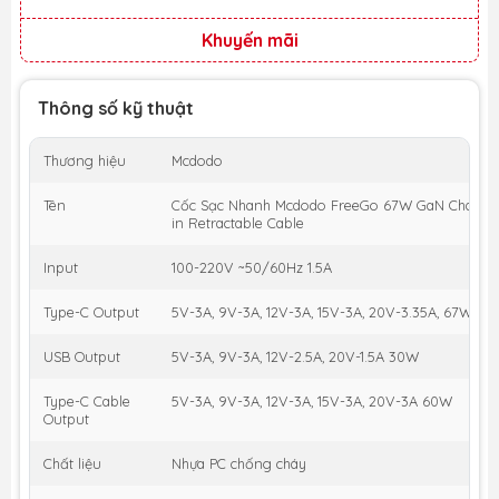
Khuyến mãi
Thông số kỹ thuật
Thương hiệu
Mcdodo
Tên
Cốc Sạc Nhanh Mcdodo FreeGo 67W GaN Charger w
in Retractable Cable
Input
100-220V ~50/60Hz 1.5A
Type-C Output
5V-3A, 9V-3A, 12V-3A, 15V-3A, 20V-3.35A, 67W
USB Output
5V-3A, 9V-3A, 12V-2.5A, 20V-1.5A 30W
Type-C Cable
5V-3A, 9V-3A, 12V-3A, 15V-3A, 20V-3A 60W
Output
Chất liệu
Nhựa PC chống cháy