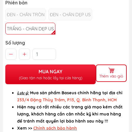
Phiên bản
ĐEN - CHÂN TRÒN
ĐEN - CHÂN DẸP US
TRẮNG - CHÂN DẸP US
Số lượng
MUA NGAY
Thêm vào giỏ
(Giao tận nơi hoặc lấy tại cửa hàng)
Lưu ý:
Mua sản phẩm Baseus chính hãng tại địa chỉ
233/4 Đặng Thùy Trâm, P.13, Q. Bình Thạnh, HCM
Hiện nay có rất nhiều các trang giả mạo kém chất
lượng, khách hàng cần cân nhắc kỹ khi mua hàng
để tránh mất quyền lợi bảo hành sau này !!!
Xem >>
Chính sách bảo hành