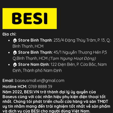
dõi công suất sạc (W) và trạng thái sạc nhanh (PD)
theo thời gian thực qua màn hình kỹ thuật số trực
quan, giúp bạn biết chắc chắn thiết bị của mình đang
được sạc với tốc độ tối ưu.
⚙️ TÍNH NĂNG NỔI BẬT ⚙️
Địa chỉ:
🏠
Store Bình Thạnh
: 233/4 Đặng Thùy Trâm, P. 13, Q.
○ Thiết kế độc đáo với dây sạc Type-C tự rút gọn tích
Bình Thạnh, HCM
hợp.
🏠
Store Bình Thạnh:
45/1 Nguyễn Thượng Hiền P,5
Q.Bình Thạnh, HCM
(Tạm Ngưng Hoạt Động)
○ Hỗ trợ sạc nhanh công suất cao cho laptop, máy
🏠
Store Nam Định:
122 Điện Biên, P. Cửa Bắc, Nam
tính bảng và điện thoại.
Định, Thành phố Nam Định
○ Thiết kế 3 cổng (1 cáp Type-C, 1 cổng Type-C, 1
Email:
baseusmall.vn@gmail.com
cổng USB).
Hotline HCM:
0769 8888 39
○ Màn hình LED hiển thị công suất sạc.
Năm 2022, BESI.VN trở thành đại lý ủy quyền của
Baseus cùng với các nhãn hiệu phụ kiện điện thoại tốt
Hình ảnh sản phẩm
nhất. Chúng tôi phát triển chuỗi cửa hàng và sàn TMĐT
uy tín nhằm mang đến trải nghiệm tốt nhất về sản phẩm
và dịch vụ của BESI cho người dùng Việt Nam.