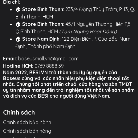
Địa chỉ:
dòng điện phù hợp, bảo vệ pin thiết bị khỏi tình
🏠
Store Bình Thạnh
: 233/4 Đặng Thùy Trâm, P. 13, Q.
trạng quá nhiệt, quá tải.
Bình Thạnh, HCM
🏠
Store Bình Thạnh:
45/1 Nguyễn Thượng Hiền P,5
#mcdodo #capsacnhanh #captypec #capsac100w
Q.Bình Thạnh, HCM
(Tạm Ngưng Hoạt Động)
#typectotypec #mcdodovision #scifimirror
🏠
Store Nam Định:
122 Điện Biên, P. Cửa Bắc, Nam
#ledguongvocuc #saclaptop #daydu
Định, Thành phố Nam Định
#phukiendienthoai
Email:
baseusmall.vn@gmail.com
Hình ảnh sản phẩm
Hotline HCM:
0769 8888 39
Năm 2022, BESI.VN trở thành đại lý ủy quyền của
Baseus cùng với các nhãn hiệu phụ kiện điện thoại tốt
nhất. Chúng tôi phát triển chuỗi cửa hàng và sàn TMĐT
uy tín nhằm mang đến trải nghiệm tốt nhất về sản phẩm
và dịch vụ của BESI cho người dùng Việt Nam.
Chính sách
Chính sách bảo hành
Chính sách bán hàng