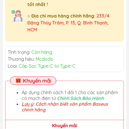
tốt nhất !
○ Địa chỉ mua hàng chính hãng:
233/4
Đặng Thùy Trâm, P. 13, Q. Bình Thạnh,
HCM
Tình trạng:
Còn hàng
Thương hiệu:
Mcdodo
Loại:
Cáp Sạc Type-C to Type-C
Khuyến mãi
Áp dụng chính sách 1 đổi 1 cho các sản phẩm
có mạch điện tử
Chính Sách Bảo Hành
Lưu ý
: Cách nhận biết sản phẩm Baseus
chính hãng
Khuyến mãi