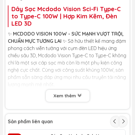
Dây Sạc Mcdodo Vision Sci-Fi Type-C
to Type-C 100W | Hợp Kim Kẽm, Đèn
LED 3D
✨
MCDODO VISION 100W - SỨC MẠNH VƯỢT TRỘI,
CHUẨN MỰC TƯƠNG LAI
✨ Sở hữu thiết kế mang đậm
phong cách viễn tưởng với cụm đèn LED hiệu ứng
chiều sâu 3D, Mcdodo Vision Type-C to Type-C không
chỉ là một sợi cáp sạc mà còn là một phụ kiện công
nghệ cực chất. Cùng với công suất khủng 100W, sản
phẩm sẵn sàng đáp ứng mọi nhu cầu truyền tải năng
lượng mạnh mẽ nhất.
Xem thêm
🏆
LỢI ÍCH CỐT LÕI DÀNH CHO BẠN
🏆
⚡
Công suất "khủng" 100W:
Hỗ trợ dòng điện
lên tới 5A và chuẩn sạc nhanh PD 100W, cho
Sản phẩm liên quan
phép bạn sạc đầy năng lượng cho các dòng
Laptop, máy tính bảng và điện thoại đời mới