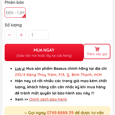
Phiên bản
ĐEN - 1.2M
Số lượng
MUA NGAY
Thêm vào giỏ
(Giao tận nơi hoặc lấy tại cửa hàng)
Lưu ý:
Mua sản phẩm Baseus chính hãng tại địa chỉ
233/4 Đặng Thùy Trâm, P.13, Q. Bình Thạnh, HCM
Hiện nay có rất nhiều các trang giả mạo kém chất
lượng, khách hàng cần cân nhắc kỹ khi mua hàng
để tránh mất quyền lợi bảo hành sau này !!!
Xem >>
Chính sách bảo hành
○ Gọi ngay
0769.8888.39
để được tư vấn