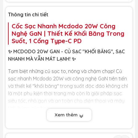
Thông tin chi tiết
Cốc Sạc Nhanh Mcdodo 20W Công
Nghệ GaN | Thiết Kế Khối Băng Trong
Suốt, 1 Cổng Type-C PD
✨ MCDODO 20W GAN - CỦ SẠC "KHỐI BĂNG", SẠC
NHANH MÀ VẪN MÁT LẠNH! ✨
Tạm biệt những củ sạc to, nóng và chậm chạp! Củ
sạc nhanh Mcdodo 20W với công nghệ GaN tiên tiến
và thiết kế "khối băng" trong suốt độc đáo không chỉ
là một phụ kiện thời trang mà còn là giải pháp sạc
siêu tốc, nhỏ gọn và an toàn cho điện thoại và máy
tính bảng của bạn.
Xem thêm
🏆
ĐẶC ĐIỂM NỔI BẬT
🏆
⚡
Sạc Nhanh PD 20W Vượt Trội:
Cung cấp