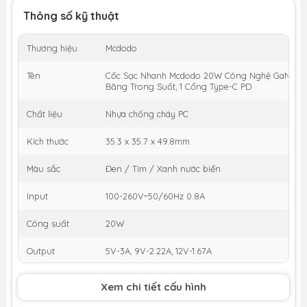
Thông số kỹ thuật
Thương hiệu
Mcdodo
Tên
Cốc Sạc Nhanh Mcdodo 20W Công Nghệ GaN | Thi
Băng Trong Suốt, 1 Cổng Type-C PD
Chất liệu
Nhựa chống cháy PC
Kích thước
35.3 x 35.7 x 49.8mm
Màu sắc
Đen / Tím / Xanh nước biển
Input
100-260V~50/60Hz 0.8A
Công suất
20W
Output
5V-3A, 9V-2.22A, 12V-1.67A
Xem chi tiết cấu hình