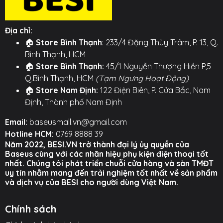
nhiều quốc gia trên thế giới.
⚙️
TÍNH NĂNG NỔI BẬT
⚙️
Địa chỉ:
🏠
Store Bình Thạnh
: 233/4 Đặng Thùy Trâm, P. 13, Q.
Thương hiệu:
Mcdodo
Bình Thạnh, HCM
🏠
Store Bình Thạnh:
45/1 Nguyễn Thượng Hiền P,5
Công suất sạc nhanh 20W:
Tối ưu cho việc sạc
Q.Bình Thạnh, HCM
(Tạm Ngưng Hoạt Động)
nhanh các dòng điện thoại và máy tính bảng
🏠
Store Nam Định:
122 Điện Biên, P. Cửa Bắc, Nam
đời mới.
Định, Thành phố Nam Định
Công nghệ GaN tiên tiến:
Giúp củ sạc có kích
Email:
baseusmall.vn@gmail.com
thước nhỏ gọn hơn, mát hơn và hiệu quả hơn.
Hotline HCM:
0769 8888 39
Thiết kế khối băng trong suốt:
Vẻ ngoài độc
Năm 2022, BESI.VN trở thành đại lý ủy quyền của
Baseus cùng với các nhãn hiệu phụ kiện điện thoại tốt
đáo, thời trang với nhiều màu sắc pastel để lựa
nhất. Chúng tôi phát triển chuỗi cửa hàng và sàn TMĐT
chọn.
uy tín nhằm mang đến trải nghiệm tốt nhất về sản phẩm
và dịch vụ của BESI cho người dùng Việt Nam.
Cổng sạc Type-C PD:
Chuẩn sạc phổ biến và
mạnh mẽ, tương thích với hầu hết các loại cáp
Chính sách
sạc nhanh hiện nay.