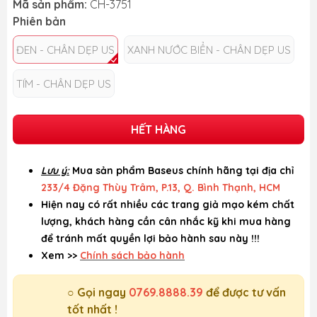
Mã sản phẩm:
CH-3751
Phiên bản
ĐEN - CHÂN DẸP US
XANH NƯỚC BIỂN - CHÂN DẸP US
TÍM - CHÂN DẸP US
HẾT HÀNG
Lưu ý:
Mua sản phẩm Baseus chính hãng tại địa chỉ
233/4 Đặng Thùy Trâm, P.13, Q. Bình Thạnh, HCM
Hiện nay có rất nhiều các trang giả mạo kém chất
lượng, khách hàng cần cân nhắc kỹ khi mua hàng
để tránh mất quyền lợi bảo hành sau này !!!
Xem >>
Chính sách bảo hành
○ Gọi ngay
0769.8888.39
để được tư vấn
tốt nhất !